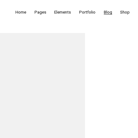
Home
Pages
Elements
Portfolio
Blog
Shop