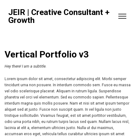
JEIR | Creative Consultant +
Growth
Vertical Portfolio v3
Hey there! I am a subtitle.
Lorem ipsum dolor sit amet, consectetur adipiscing elit. Morbi semper
tincidunt urna non posuere. In interdum commodo sem. Fusce eu massa
vel odio scelerisque placerat. Aliquam in rutrum ligula. Suspendisse
pharetra vel orci vel elementum. Sed eu commodo sapien. Pellentesque
interdum magna quis mollis posuere. Nam et nisi sit amet ipsum tempor
aliquet sed at justo. Fusce non suscipit quam. In vel ligula non justo
tristique sollicitudin. Vivamus feugiat, est sit amet porttitor vestibulum,
odio urna porta nibh, eu rutrum turpis lacus sed quam. Nullam lacus nisl,
lacinia at elit a, elementum ultricies justo. Nulla ut dui maximus,
accumsan eros eget, vehicula tellus curabitur ultricies ipsum sit amet