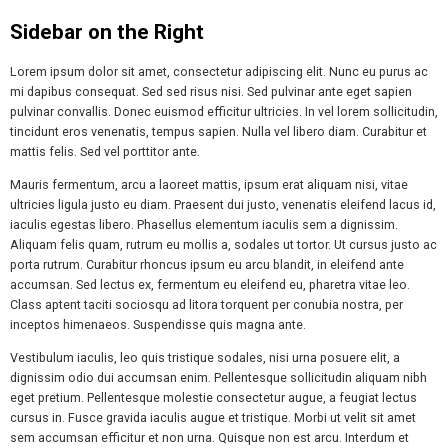
Sidebar on the Right
Lorem ipsum dolor sit amet, consectetur adipiscing elit. Nunc eu purus ac
mi dapibus consequat. Sed sed risus nisi. Sed pulvinar ante eget sapien
pulvinar convallis. Donec euismod efficitur ultricies. In vel lorem sollicitudin,
tincidunt eros venenatis, tempus sapien. Nulla vel libero diam. Curabitur et
mattis felis. Sed vel porttitor ante.
Mauris fermentum, arcu a laoreet mattis, ipsum erat aliquam nisi, vitae
ultricies ligula justo eu diam. Praesent dui justo, venenatis eleifend lacus id,
iaculis egestas libero. Phasellus elementum iaculis sem a dignissim.
Aliquam felis quam, rutrum eu mollis a, sodales ut tortor. Ut cursus justo ac
porta rutrum. Curabitur rhoncus ipsum eu arcu blandit, in eleifend ante
accumsan. Sed lectus ex, fermentum eu eleifend eu, pharetra vitae leo.
Class aptent taciti sociosqu ad litora torquent per conubia nostra, per
inceptos himenaeos. Suspendisse quis magna ante.
Vestibulum iaculis, leo quis tristique sodales, nisi urna posuere elit, a
dignissim odio dui accumsan enim. Pellentesque sollicitudin aliquam nibh
eget pretium. Pellentesque molestie consectetur augue, a feugiat lectus
cursus in. Fusce gravida iaculis augue et tristique. Morbi ut velit sit amet
sem accumsan efficitur et non urna. Quisque non est arcu. Interdum et