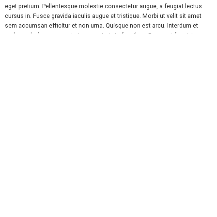
eget pretium. Pellentesque molestie consectetur augue, a feugiat lectus
cursus in. Fusce gravida iaculis augue et tristique. Morbi ut velit sit amet
sem accumsan efficitur et non urna. Quisque non est arcu. Interdum et
malesuada fames ac ante ipsum primis in faucibus. Praesent feugiat
magna nec nibh ultrices, et blandit velit molestie. Fusce in suscipit ligula.
Etiam finibus quis sem vitae ornare. Phasellus posuere rutrum dolor in
tristique. Quisque pretium gravida ligula faucibus porta. Donec quis erat
sodales, sollicitudin purus in, aliquam purus.
Suspendisse id arcu pellentesque, porta nisl tempus, rutrum erat. Curabitur
sollicitudin risus at blandit maximus. Quisque ut gravida lorem. In hac
habitasse platea dictumst. Cras sapien ligula, suscipit a risus in,
condimentum dignissim diam. Integer quis semper tellus. Etiam elementum
elit diam, nec imperdiet nisl iaculis sit amet. Aliquam cursus congue elit, ut
sollicitudin augue rhoncus ut. Aenean vitae tortor vitae libero blandit
lobortis id id erat. Mauris luctus urna turpis, quis viverra nisi dignissim sit
amet. Fusce ut congue libero, vitae accumsan massa. In molestie in quam
et condimentum. Ut eget blandit orci. Maecenas eget consequat diam.
Nullam in sapien hendrerit, euismod lacus sed, mollis odio.
Fusce porta, libero ac finibus ornare, tellus ipsum eleifend sem, sit amet
ultricies lorem erat sodales nisi. Quisque sed erat eu ante ultrices dictum
nec non lorem. Phasellus sagittis eu est quis euismod. Aliquam rutrum mi