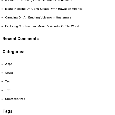
A Guide To Working On Super Yachts & Sailboats
Island Hopping On Oahu & Kauai With Hawaiian Airlines
Camping On An Erupting Volcano In Guatemala
Exploring Chichen Itza: Mexico’s Wonder Of The World
Recent Comments
Categories
Apps
Social
Tech
Text
Uncategorized
Tags