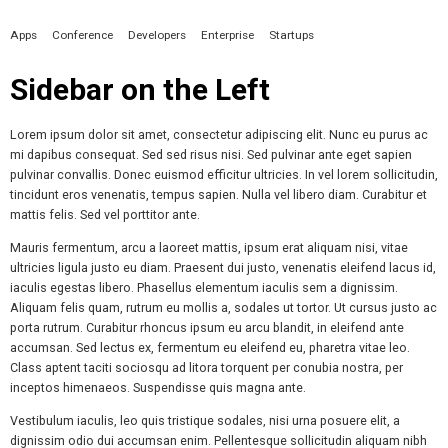
Apps
Conference
Developers
Enterprise
Startups
Sidebar on the Left
Lorem ipsum dolor sit amet, consectetur adipiscing elit. Nunc eu purus ac
mi dapibus consequat. Sed sed risus nisi. Sed pulvinar ante eget sapien
pulvinar convallis. Donec euismod efficitur ultricies. In vel lorem sollicitudin,
tincidunt eros venenatis, tempus sapien. Nulla vel libero diam. Curabitur et
mattis felis. Sed vel porttitor ante.
Mauris fermentum, arcu a laoreet mattis, ipsum erat aliquam nisi, vitae
ultricies ligula justo eu diam. Praesent dui justo, venenatis eleifend lacus id,
iaculis egestas libero. Phasellus elementum iaculis sem a dignissim.
Aliquam felis quam, rutrum eu mollis a, sodales ut tortor. Ut cursus justo ac
porta rutrum. Curabitur rhoncus ipsum eu arcu blandit, in eleifend ante
accumsan. Sed lectus ex, fermentum eu eleifend eu, pharetra vitae leo.
Class aptent taciti sociosqu ad litora torquent per conubia nostra, per
inceptos himenaeos. Suspendisse quis magna ante.
Vestibulum iaculis, leo quis tristique sodales, nisi urna posuere elit, a
dignissim odio dui accumsan enim. Pellentesque sollicitudin aliquam nibh