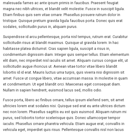
malesuada fames ac ante ipsum primis in faucibus. Praesent feugiat
magna nec nibh ultrices, et blandit velit molestie. Fusce in suscipit ligula.
Etiam finibus quis sem vitae ornare. Phasellus posuere rutrum dolor in
tristique. Quisque pretium gravida ligula faucibus porta. Donec quis erat
sodales, sollicitudin purus in, aliquam purus.
Suspendisse id arcu pellentesque, porta nisl tempus, rutrum erat. Curabitur
sollicitudin risus at blandit maximus. Quisque ut gravida lorem. In hac
habitasse platea dictumst. Cras sapien ligula, suscipit a risus in,
condimentum dignissim diam. Integer quis semper tellus. Etiam elementum
elit diam, nec imperdiet nisl iaculis sit amet. Aliquam cursus congue elit, ut
sollicitudin augue rhoncus ut. Aenean vitae tortor vitae libero blandit
lobortis id id erat. Mauris luctus urna turpis, quis viverra nisi dignissim sit
amet. Fusce ut congue libero, vitae accumsan massa. In molestie in quam
et condimentum. Ut eget blandit orci. Maecenas eget consequat diam.
Nullam in sapien hendrerit, euismod lacus sed, mollis odio.
Fusce porta, libero ac finibus ornare, tellus ipsum eleifend sem, sit amet
ultricies lorem erat sodales nisi. Quisque sed erat eu ante ultrices dictum
nec non lorem. Phasellus sagittis eu est quis euismod. Aliquam rutrum mi
purus, sed lobortis tortor scelerisque quis. Donec ullamcorper tempor
iaculis. Phasellus ornare pharetra vehicula. Etiam augue erat, convallis in
vehicula eget, imperdiet quis risus. Pellentesque convallis nisl non lacus